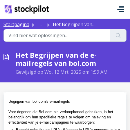
Doorgaan naar hoofdinhoud
Startpagina
...
Het Begrijpen van de e-mailregels van bol.com
Het Begrijpen van de e-
mailregels van bol.com
Gewijzigd op Wo, 12 Mrt, 2025 om 1:59 AM
Begrijpen van bol.com's e-mailregels
Voor degenen die Bol.com als verkoopkanaal gebruiken, is het
belangrijk om hun specifieke regels te volgen om naleving en
effectiviteit van je e-mailcampagnes te waarborgen:
Beperkt gebruik van URL's: Wanneer je URL's opneemt in je e-