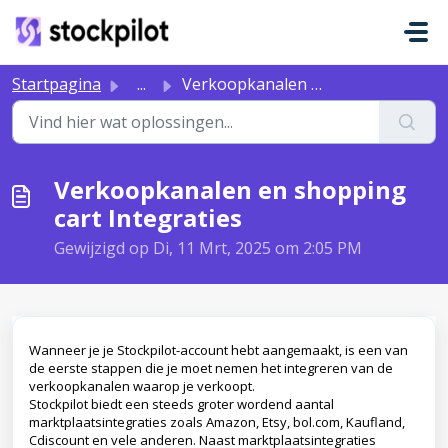
Doorgaan naar hoofdinhoud
Startpagina
...
Verkoopkanalen en shopping cart Integraties
Verkoopkanalen en shopping
cart Integraties
Gewijzigd op Di, 11 Mrt, 2025 om 2:05 PM
Wanneer je je Stockpilot-account hebt aangemaakt, is een van
de eerste stappen die je moet nemen het integreren van de
verkoopkanalen waarop je verkoopt.
Stockpilot biedt een steeds groter wordend aantal
marktplaatsintegraties zoals Amazon, Etsy, bol.com, Kaufland,
Cdiscount en vele anderen. Naast marktplaatsintegraties