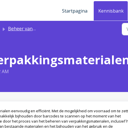
Startpagina
Kennisbank
Beheer van verpakkingsmaterialen & Locaties
erpakkingsmateriale
2 AM
erialen eenvoudig en efficiënt. Met de mogelijkheid om voorraad om te zet
emakkelijk bijhouden door barcodes te scannen op het moment van het
t je door het proces van het beheren van verpakkingsmaterialen, inclusief 
n bestaande materialen en het bijhouden van het gebruik en de