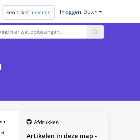
Inloggen
Dutch
Een ticket indienen
n
ten
Afdrukken
het
Artikelen in deze map -