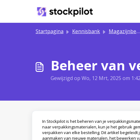
Doorgaan naar hoofdinhoud
Startpagina
Kennisbank
Magazijnbeheer
Beheer van v
Gewijzigd op Wo, 12 Mrt, 2025 om 1:4
In Stockpilot is het beheren van je verpakkingsmat
naar verpakkingsmaterialen, kun je het gebruik g
verpakken van elke bestelling. Dit artikel begeleid
aanmaken van nieuwe materialen, het bewerken va