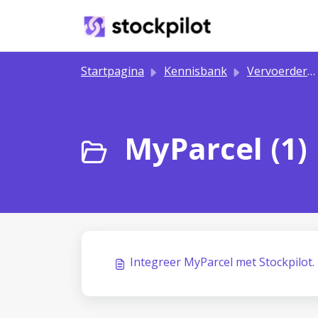
Doorgaan naar hoofdinhoud
Startpagina
Kennisbank
Vervoerders integreren
MyParcel (1)
Integreer MyParcel met Stockpilot.